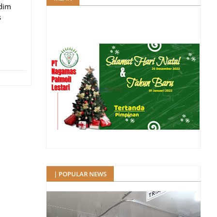
ndim
s
| POPULAR NEWS