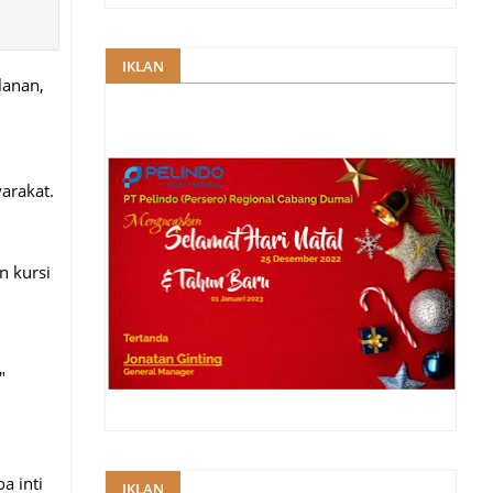
IKLAN
lanan,
yarakat.
 kursi
"
a inti
IKLAN