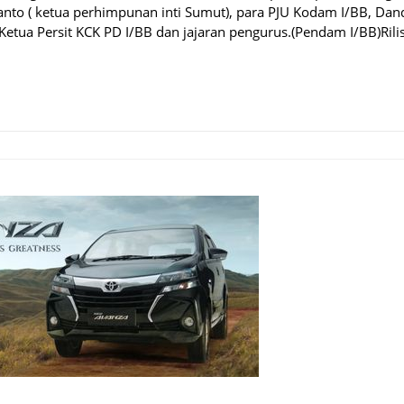
vianto ( ketua perhimpunan inti Sumut), para PJU Kodam I/BB, Da
tua Persit KCK PD I/BB dan jajaran pengurus.(Pendam I/BB)Rili