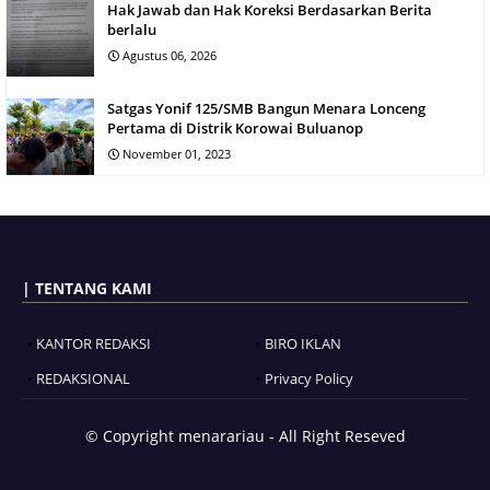
Hak Jawab dan Hak Koreksi Berdasarkan Berita
berlalu
Agustus 06, 2026
Satgas Yonif 125/SMB Bangun Menara Lonceng
Pertama di Distrik Korowai Buluanop
November 01, 2023
| TENTANG KAMI
KANTOR REDAKSI
BIRO IKLAN
REDAKSIONAL
Privacy Policy
© Copyright
menarariau - All Right Reseved
Blogger Templates
BloggerTemplate.org