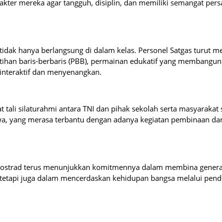
akter mereka agar tangguh, disiplin, dan memiliki semangat pers
idak hanya berlangsung di dalam kelas. Personel Satgas turut m
latihan baris-berbaris (PBB), permainan edukatif yang membangun
 interaktif dan menyenangkan.
tali silaturahmi antara TNI dan pihak sekolah serta masyarakat s
wa, yang merasa terbantu dengan adanya kegiatan pembinaan dar
1 Kostrad terus menunjukkan komitmennya dalam membina genera
tetapi juga dalam mencerdaskan kehidupan bangsa melalui pend