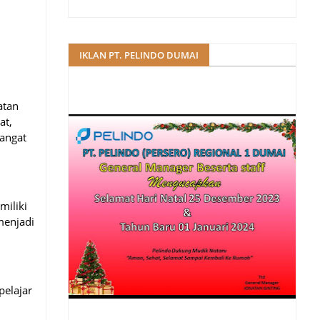
IKLAN PT. PELINDO DUMAI
atan
at,
angat
miliki
menjadi
elajar