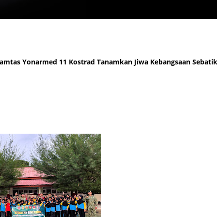
mtas Yonarmed 11 Kostrad Tanamkan Jiwa Kebangsaan Sebatik Bar
amtas Yonarmed 11 Kostrad Tanamkan Jiwa Kebangsaan Sebatik