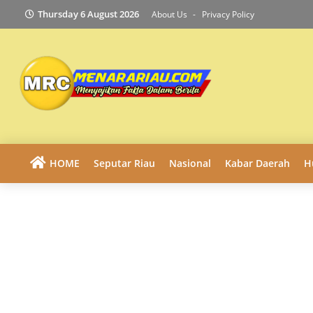
Thursday 6 August 2026
About Us
Privacy Policy
HOME
Seputar Riau
Nasional
Kabar Daerah
H