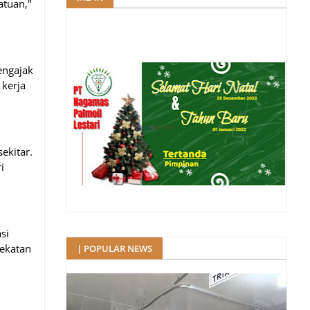
atuan,"
engajak
 kerja
ekitar.
i
si
ekatan
| POPULAR NEWS