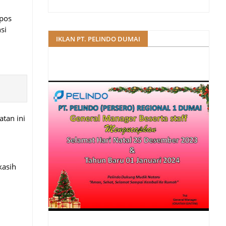
npos
si
IKLAN PT. PELINDO DUMAI
tan ini
kasih