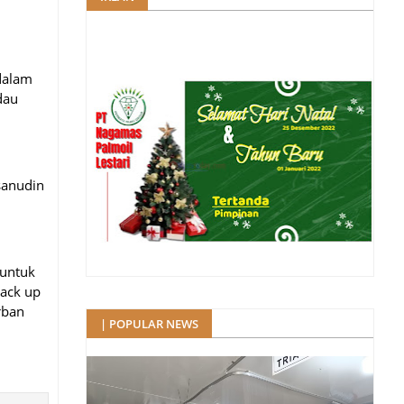
dalam
dau
sanudin
 untuk
back up
rban
| POPULAR NEWS