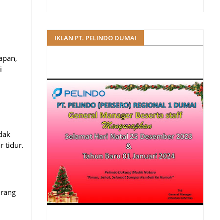
IKLAN PT. PELINDO DUMAI
lapan,
i
idak
 tidur.
n
orang