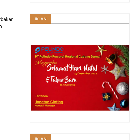
rbakar
IKLAN
h
IKLAN