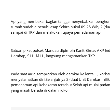
Api yang membakar bagian tangga menyebabkan penghuni r
rumah sudah dipenuhi asap.Sekira pukul 09.25 Wib, 2 (du
sampai di TKP dan melakukan upaya pemadaman api.
Satuan piket polsek Mandau dipimpin Kanit Bimas AKP Indr
Harahap, S.H., M.H., langsung mengamankan TKP.
Pada saat air disemprotkan oleh damkar ke lantai II, korba
menyelamatkan diri.Selanjutnya 2 (dua) Unit Damkar mil
pemadaman api kebakaran tersebut.Selah api mulai pada
yang masih berada di dalam ruko.