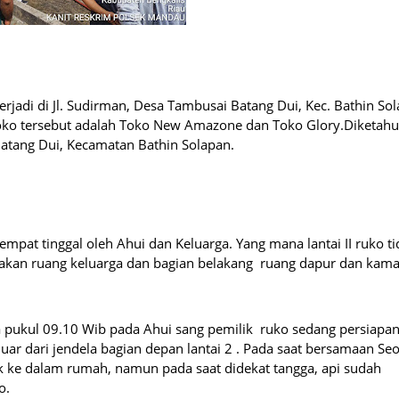
terjadi di Jl. Sudirman, Desa Tambusai Batang Dui, Kec. Bathin So
Toko tersebut adalah Toko New Amazone dan Toko Glory.Diketahu
atang Dui, Kecamatan Bathin Solapan.
empat tinggal oleh Ahui dan Keluarga. Yang mana lantai II ruko t
akan ruang keluarga dan bagian belakang ruang dapur dan kamar
ra pukul 09.10 Wib pada Ahui sang pemilik ruko sedang persiapa
uar dari jendela bagian depan lantai 2 . Pada saat bersamaan Se
k ke dalam rumah, namun pada saat didekat tangga, api sudah
o.