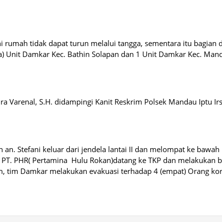
umah tidak dapat turun melalui tangga, sementara itu bagian 
a) Unit Damkar Kec. Bathin Solapan dan 1 Unit Damkar Kec. Man
a Varenal, S.H. didampingi Kanit Reskrim Polsek Mandau Iptu Ir
n an. Stefani keluar dari jendela lantai II dan melompat ke bawah
ik PT. PHR( Pertamina Hulu Rokan)datang ke TKP dan melakukan 
m, tim Damkar melakukan evakuasi terhadap 4 (empat) Orang ko