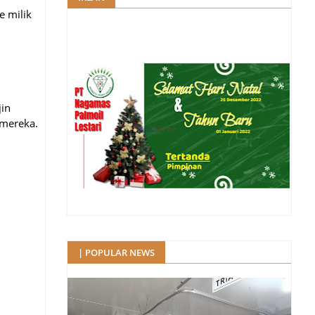
e milik
jin
 mereka.
| POPULAR NEWS