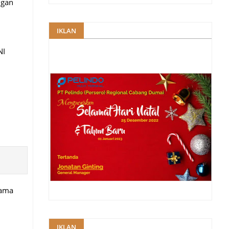
ngan
IKLAN
NI
sama
IKLAN