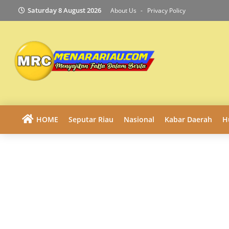
Saturday 8 August 2026
About Us
Privacy Policy
HOME
Seputar Riau
Nasional
Kabar Daerah
H