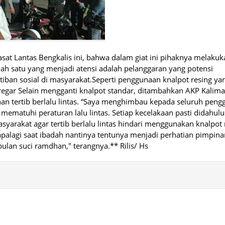
asat Lantas Bengkalis ini, bahwa dalam giat ini pihaknya melakuk
lah satu yang menjadi atensi adalah pelanggaran yang potensi
tiban sosial di masyarakat.Seperti penggunaan knalpot resing yan
regar Selain mengganti knalpot standar, ditambahkan AKP Kalim
an tertib berlalu lintas. “Saya menghimbau kepada seluruh peng
matuhi peraturan lalu lintas. Setiap kecelakaan pasti didahulu
rakat agar tertib berlalu lintas hindari menggunakan knalpot 
palagi saat ibadah nantinya tentunya menjadi perhatian pimpin
bulan suci ramdhan," terangnya.** Rilis/ Hs