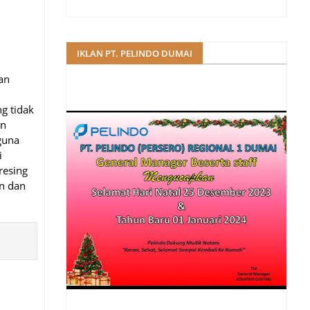
IKLAN PT. PELINDO DUMAI
an
g tidak
an
guna
i
resing
an dan