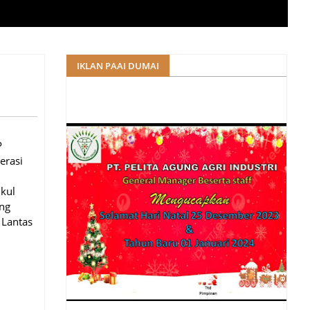
IKLAN PAAI DUMAI
P
erasi
ukul
ang
 Lantas