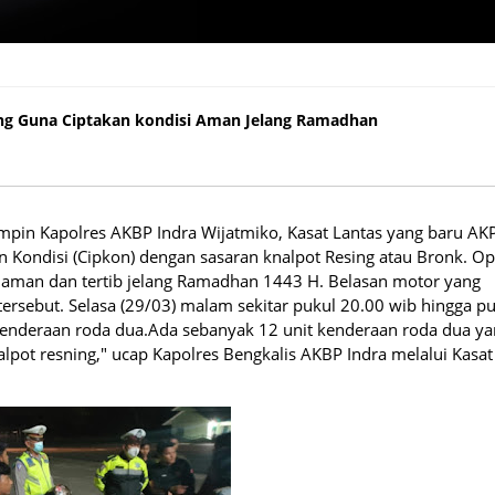
ng Guna Ciptakan kondisi Aman Jelang Ramadhan
ing Guna Ciptakan kondisi Aman Jelang Ramadhan
mpin Kapolres AKBP Indra Wijatmiko, Kasat Lantas yang baru AK
n Kondisi (Cipkon) dengan sasaran knalpot Resing atau Bronk. Op
as aman dan tertib jelang Ramadhan 1443 H. Belasan motor yang
tersebut. Selasa (29/03) malam sekitar pukul 20.00 wib hingga p
g kenderaan roda dua.Ada sebanyak 12 unit kenderaan roda dua y
pot resning," ucap Kapolres Bengkalis AKBP Indra melalui Kasat