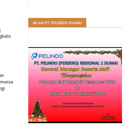
IKLAN PT. PELINDO DUMAI
g
gkalis
an
 massa
ngi