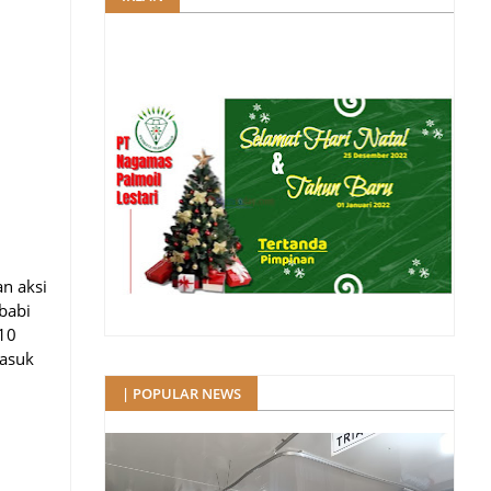
n aksi
babi
 10
masuk
| POPULAR NEWS