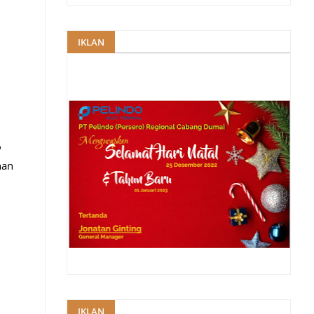
IKLAN
"
han
IKLAN