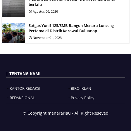
berlalu
Agustus 06, 2026
Satgas Yonif 125/SMB Bangun Menara Lonceng
Pertama di Distrik Korowai Buluanop
November 01, 2023
| TENTANG KAMI
KANTOR REDAKSI
BIRO IKLAN
REDAKSIONAL
Privacy Policy
© Copyright
menarariau - All Right Reseved
Blogger Templates
BloggerTemplate.org