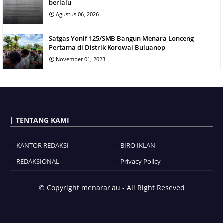
berlalu
Agustus 06, 2026
Satgas Yonif 125/SMB Bangun Menara Lonceng
Pertama di Distrik Korowai Buluanop
November 01, 2023
| TENTANG KAMI
KANTOR REDAKSI
BIRO IKLAN
REDAKSIONAL
Privacy Policy
© Copyright
menarariau - All Right Reseved
Blogger Templates
BloggerTemplate.org